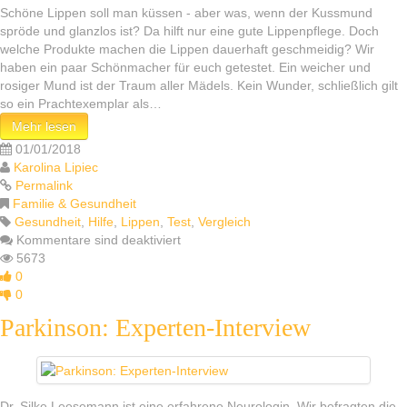
Schöne Lippen soll man küssen - aber was, wenn der Kussmund
spröde und glanzlos ist? Da hilft nur eine gute Lippenpflege. Doch
welche Produkte machen die Lippen dauerhaft geschmeidig? Wir
haben ein paar Schönmacher für euch getestet. Ein weicher und
rosiger Mund ist der Traum aller Mädels. Kein Wunder, schließlich gilt
so ein Prachtexemplar als…
Mehr lesen
01/01/2018
Karolina Lipiec
Permalink
Familie & Gesundheit
Gesundheit
,
Hilfe
,
Lippen
,
Test
,
Vergleich
Kommentare sind deaktiviert
5673
0
0
Parkinson: Experten-Interview
Dr. Silke Leesemann ist eine erfahrene Neurologin. Wir befragten die